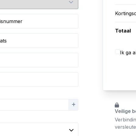
Kortings
isnummer
Totaal
ats
Ik ga 
Veilige b
Verbindin
versleut