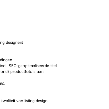
ing designen!

dingen

cl. SEO-geoptimaliseerde titel

rgrond) productfoto's aan

eal
kwaliteit van listing design
